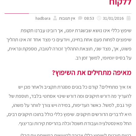
ללקוח
31/01/2016
08:53
אין תגובות
hadbara
שיפוץ כללי אינו נושא שבשגרת יומנו, אך רובינו עברנו תקופת
שיפוצים לפחות פעם אחת בחיינו, ויודעים כי מצד אחד זה אינו תהליך
פשוט, אך, מצד שני, תוצאת התהליך זכורה לטובה, מספקת ונראית,
על בסיס יומיומי, למשך זמן רב.
מאיפה מתחילים את השיפוץ?
אז איך מתחילים? קודם כל בונים מסגרת תקציב ולאחר מכן יש
להעריך מה דורש תיקונים ומה דורש שינוי אסתטי בלבד, תוספת של
קיר גבס, למשל. כאשר העדיפות, במידה ויש צורך לוותר על משהו,
היא לדברים הדורשים תיקונים. שיפוץ כללי כולל בתוכו תיקונים רבים,
החל מאינסטלציה ועבודת חשמל וכלה בהריסת קירות ובריצוף.
בניית תוכנית לשיפוץ כללי צריכה להיעשות במשותף עם קבלן