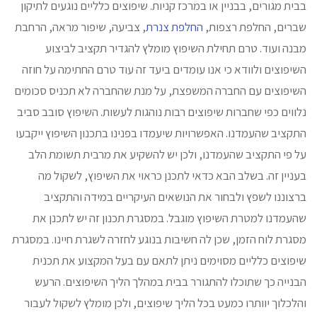
בבית מגורים, בבניין או במרכז קניות. שיפוצים כלליים נוגעים לתיקון
שברים, החלפת רצפות,
החלפת צנרת
, צביעה, שיפור מראה, הרחבת
מבנה ועוד. טרם תחילת השיפוץ מומלץ להגדיר תקציב לביצוע
השיפוצים ולוודא כי אנו עומדים ביעד זה עוד טרם החתימה על חוזה
השיפוצים עם החברה המשפצת, על מנת שהחברה לא תכניס סכומים
נלווים כפי שחברות שיפוצים רבות נוהגות לעשות. השיפוץ סובב סביב
התקציב שהעמדנו. האפשרויות שיעמדו בפנינו בתכנון השיפוץ ייקבעו
על פי התקציב שהעמדנו, ולכן יש להשקיע את מרבית תשומת הלב
בעניין זה. בשלב הבא כדאי לתכנן כראוי את השיפוץ, לשקול מה
ברצוננו לשפץ ולבחור את הנושאים העיקריים במידה והתקציב
שהעמדנו למטרת השיפוץ מוגבל. במסגרת תכנון זה יש לתכנן את
מסגרת לוח הזמן, שכן לה חשיבות בנוגע לחזרה לשגרת חיינו. במסגרת
שיפוצים כלליים מסוימים ניתן לתאם עם בעל המקצוע את תכנית
הבנייה כך שתוכלו להתגורר בבית במהלך הליך השיפוצים. הרעש
והלכלוך יוותרו כמעט בכל הליך שיפוצים, ולכן מומלץ לשקול לעבור