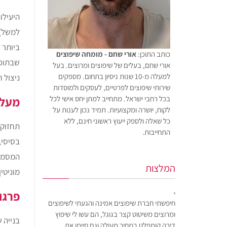
היעילו
למשל).
ביותר 
כותב התוכן:
אורי שחם - מומחה שיפוצים
שבתוכו
אורי שחם, בעלים של שיפוצים ומרוצים. בעל
למעלה מ-10 שנות ניסיון בתחום. מספקים
ניצול 
שירותי שיפוצים לפרטיים, לעסקים ולמוסדות
מעלי
בכל רחבי ישראל. מתחייב למתן יחס אישי לכל
לקוח, יושרה ומקצועיות. תמיד נכון לענות על
כל שאלה ולספק ייעוץ ראשוני חינם, ללא
תחזוקה
התחייבות.
בסיסי,
המסמך 
המלצות
מוניטי
פרגו
חיפשתי חברת שיפוצים אמינה והגעתי לשיפוצים
ומרוצים משיטוט קצר בגוגל, הם עשו לי שיפוץ
בנייה 
דירה קומפלט במחיר מעולה וגם סיימו את