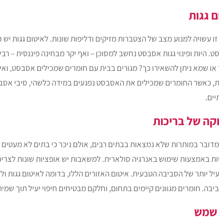
ם גגות
זו עשויה למנוע מצב של הצטברות מזיקים ודליפות שונות.
לאיטום גגות
יש ח
. היות ופינוי גגות אסבסט נחשב למסוכן – ואף יקר מבחינה פיננסית – 
או שמא ניתן להשאירו כך? מגורים בבית עם חומרים שמכילים אסבסט, ואינ
, כאשר החומרים שמכילים את האסבסט נפגעים במידה כלשהי, סיבי אסבס
יים.
קה של בריכות
דובר במותרות שלא נמצאות בבתים רבים, אולם ניכר כי בתים לא מעטים מכי
ת באמצעות שימוש באנרגיה סולארית. למשאבות יש אופציות שונות לצריכת 
יעיל יותר של הסביבה הטבעית. איטום האזורים הללו, בדומה לאיטום גגות
יבה. חומרים מגוונים קיימים בתחום, וחלקם מבטיחים חיפוי יעיל תוך שמיר
 שמש