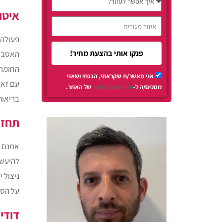
איטו
פעולה 
פנקו אותי בהצעת מחיר!
האסבסט
החומר 
אני מאשר/ת שקראתי, הבנתי ושאני
עם זאת
מסכים/ה ל-
מדיניות הפרטיות
של האתר.
בריאות
תחזו
אמנם מ
להיעשו
ניצול 
על הסב
דודי